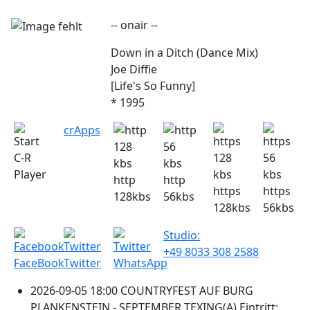
-- onair --
Down in a Ditch (Dance Mix)
Joe Diffie
[Life's So Funny]
* 1995
crApps
C-R
Player
http
http
https
https
128kbs
56kbs
128kbs
56kbs
Studio:
+49 8033 308 2588
FaceBook
Twitter
WhatsApp
2026-09-05 18:00 COUNTRYFEST AUF BURG
PLANKENSTEIN - SEPTEMBER TEXING(A) Eintritt: