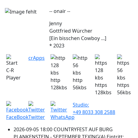
-- onair --
Jenny
Gottfried Würcher
[Ein bisschen Cowboy ...]
* 2023
crApps
C-R
Player
http
http
https
https
128kbs
56kbs
128kbs
56kbs
Studio:
+49 8033 308 2588
FaceBook
Twitter
WhatsApp
2026-09-05 18:00 COUNTRYFEST AUF BURG
PLANKENSTEIN - SEPTEMBER TEXING(A) Eintritt: