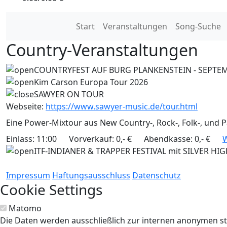
Start
Veranstaltungen
Song-Suche
Country-Veranstaltungen
COUNTRYFEST AUF BURG PLANKENSTEIN - SEPTE
Kim Carson Europa Tour 2026
SAWYER ON TOUR
Webseite:
https://www.sawyer-music.de/tour.html
Eine Power-Mixtour aus New Country-, Rock-, Folk-, und Pa
Einlass: 11:00
Vorverkauf: 0,- €
Abendkasse: 0,- €
W
ITF-INDIANER & TRAPPER FESTIVAL mit SILVER H
Impressum
Haftungsausschluss
Datenschutz
Cookie Settings
Matomo
Die Daten werden ausschließlich zur internen anonymen 