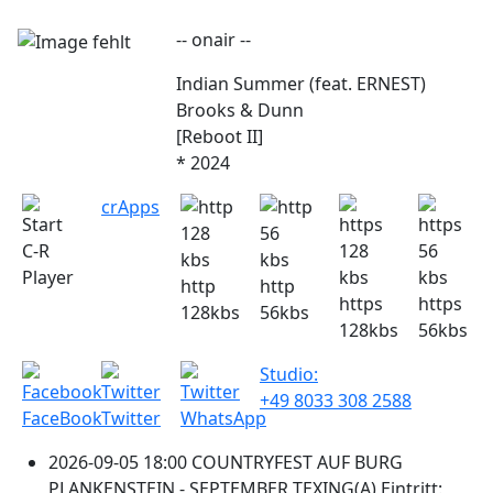
-- onair --
Indian Summer (feat. ERNEST)
Brooks & Dunn
[Reboot II]
* 2024
crApps
C-R
Player
http
http
https
https
128kbs
56kbs
128kbs
56kbs
Studio:
+49 8033 308 2588
FaceBook
Twitter
WhatsApp
2026-09-05 18:00 COUNTRYFEST AUF BURG
PLANKENSTEIN - SEPTEMBER TEXING(A) Eintritt: