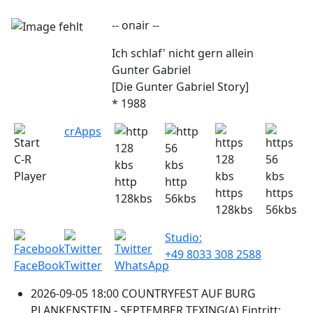
-- onair --
Ich schlaf' nicht gern allein
Gunter Gabriel
[Die Gunter Gabriel Story]
* 1988
crApps
C-R
Player
http
http
https
https
128kbs
56kbs
128kbs
56kbs
Studio:
+49 8033 308 2588
FaceBook
Twitter
WhatsApp
2026-09-05 18:00 COUNTRYFEST AUF BURG
PLANKENSTEIN - SEPTEMBER TEXING(A) Eintritt: