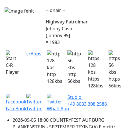
-- onair --
Highway Patrolman
Johnny Cash
[Johnny 99]
* 1983
crApps
C-R
Player
http
http
https
https
128kbs
56kbs
128kbs
56kbs
Studio:
+49 8033 308 2588
FaceBook
Twitter
WhatsApp
2026-09-05 18:00 COUNTRYFEST AUF BURG
PLANKENSTEIN - SEPTEMBER TEXING(A) Eintritt: