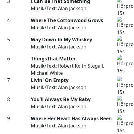
3
I Can Be That Something
Musik/Text: Alan Jackson
4
Where The Cottonwood Grows
Musik/Text: Alan Jackson
5
Way Down In My Whiskey
Musik/Text: Alan Jackson
6
ThingsThat Matter
Musik/Text: Robert Keith Stegall,
Michael White
7
Livin' On Empty
Musik/Text: Alan Jackson
8
You’ll Always Be My Baby
Musik/Text: Alan Jackson
9
Where Her Heart Has Always Been
Musik/Text: Alan Jackson