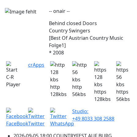
-- onair --
Behind closed Doors
Country Swingers
[Best Of Austrian Country Music
Folge1]
* 2008
crApps
C-R
Player
http
http
https
https
128kbs
56kbs
128kbs
56kbs
Studio:
+49 8033 308 2588
FaceBook
Twitter
WhatsApp
2026-09-05 18:00 COUNTRYFEST AUF BURG